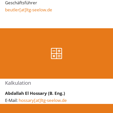
Geschäftsführer
beutler[at]ltg-seelow.de
Kalkulation
Abdallah El Hossary (B. Eng.)
E-Mail:
hossary[at]ltg-seelow.de