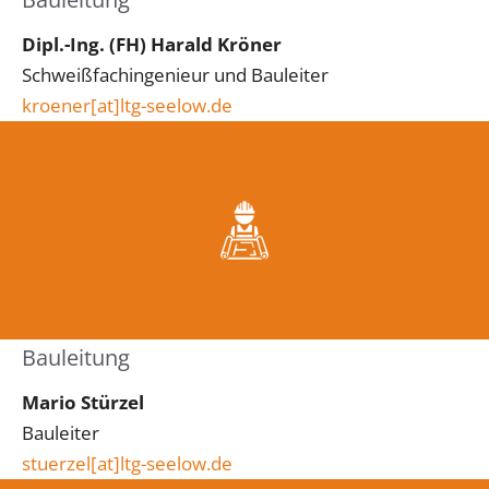
Dipl.-Ing. (FH) Harald Kröner
Schweißfachingenieur und Bauleiter
kroener[at]ltg-seelow.de
Bauleitung
Mario Stürzel
Bauleiter
stuerzel[at]ltg-seelow.de