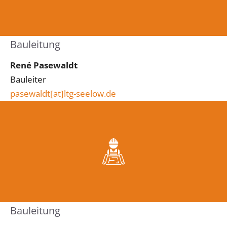
Bauleitung
René Pasewaldt
Bauleiter
pasewaldt[at]ltg-seelow.de
Bauleitung