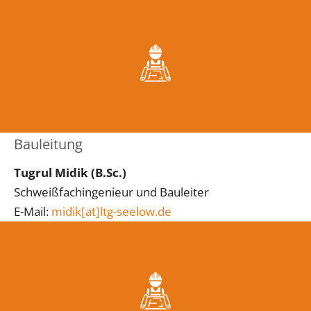
Bauleitung
Tugrul Midik
(B.Sc.)
Schweißfachingenieur und Bauleiter
E-Mail:
midik[at]ltg-seelow.de