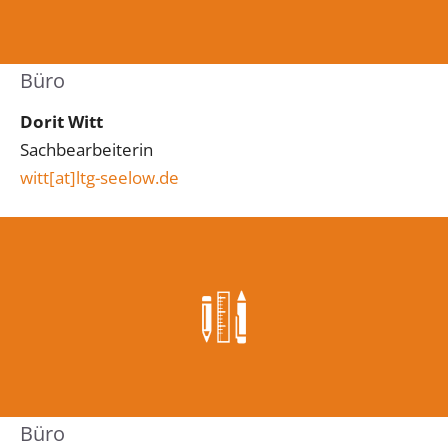
Büro
Dorit Witt
Sachbearbeiterin
witt
[at]
ltg-seelow.de
Büro